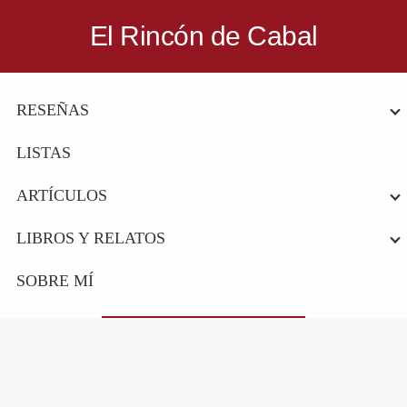
Saltar
Saltar
El Rincón de Cabal
a
al
Donde
la
contenido
escritores
navegación
principal
RESEÑAS
y
principal
lectores
LISTAS
se
reúnen
ARTÍCULOS
para
LIBROS Y RELATOS
hablar
de
SOBRE MÍ
libros
y
ciencia
ficción