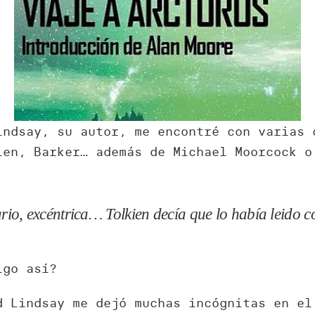
indsay, su autor, me encontré con varias 
ien, Barker… además de Michael Moorcock o
.
io, excéntrica… Tolkien decía que lo había leido c
lgo así?
d Lindsay me dejó muchas incógnitas en el