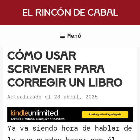
Saltar
El Rincón de Cabal
al
Donde
contenido
escritores
principal
Menú
y
lectores
Cómo usar
se
Scrivener para
reúnen
para
corregir un libro
hablar
de
Actualizado el
28 abril, 2025
libros
y
ciencia
Ya va siendo hora de hablar de
ficción
lo que puedes hacer con él