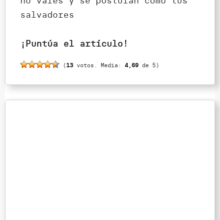
no vales y se postulan como tus
salvadores
¡Puntúa el artículo!
(
13
votos. Media:
4,69
de 5)