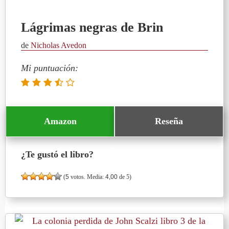
Lágrimas negras de Brin
de
Nicholas Avedon
Mi puntuación:
Amazon
Reseña
¿Te gustó el libro?
(
5
votos. Media:
4,00
de 5)