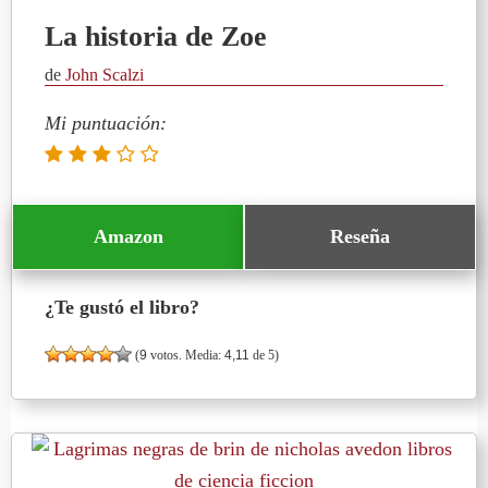
La historia de Zoe
de
John Scalzi
Mi puntuación:
Amazon
Reseña
¿Te gustó el libro?
(
9
votos. Media:
4,11
de 5)