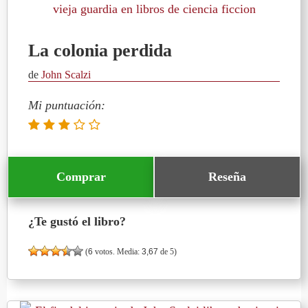
La colonia perdida
de
John Scalzi
Mi puntuación:
Comprar
Reseña
¿Te gustó el libro?
(
6
votos. Media:
3,67
de 5)