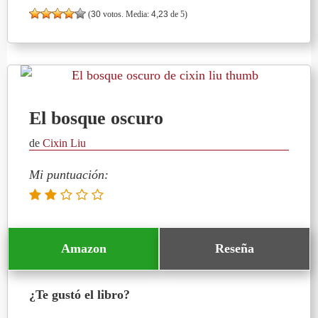
(
30
votos. Media:
4,23
de 5)
El bosque oscuro
de
Cixin Liu
Mi puntuación:
Amazon
Reseña
¿Te gustó el libro?