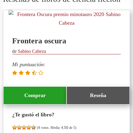
Frontera oscura
de
Sabino Cabeza
Mi puntuación:
Comprar
Reseña
¿Te gustó el libro?
(
4
votos. Media:
4,50
de 5)