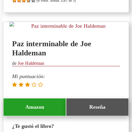
(
6
votos. Media:
3,67
de 5)
Paz interminable de Joe
Haldeman
de
Joe Haldeman
Mi puntuación:
Amazon
Reseña
¿Te gustó el libro?