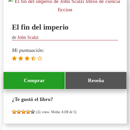
El fin del imperio
de
John Scalzi
Mi puntuación:
Comprar
Reseña
¿Te gustó el libro?
(
11
votos. Media:
4,09
de 5)