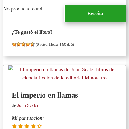
No products found.
Reseña
¿Te gustó el libro?
(
6
votos. Media:
4,50
de 5)
El imperio en llamas
de
John Scalzi
Mi puntuación: