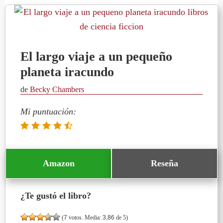
El largo viaje a un pequeño
planeta iracundo
de
Becky Chambers
Mi puntuación:
Amazon
Reseña
¿Te gustó el libro?
(
7
votos. Media:
3,86
de 5)