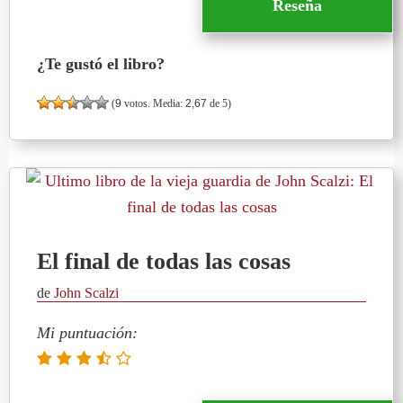
Reseña
¿Te gustó el libro?
(
9
votos. Media:
2,67
de 5)
El final de todas las cosas
de
John Scalzi
Mi puntuación: