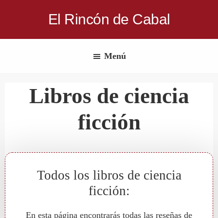
Saltar
El Rincón de Cabal
al
Donde
contenido
escritores
principal
Menú
y
lectores
Libros de ciencia
se
reúnen
ficción
para
hablar
de
libros
Todos los libros de ciencia
y
ficción:
ciencia
ficción
En esta página encontrarás todas las reseñas de