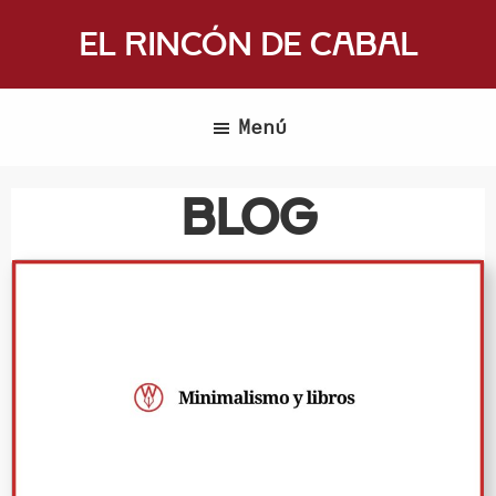
Saltar
El Rincón de Cabal
al
Donde
contenido
escritores
principal
Menú
y
lectores
Blog
se
reúnen
para
hablar
de
libros
y
ciencia
ficción