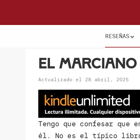
Saltar
Saltar
a
al
Donde
la
contenido
escritores
navegación
principal
RESEÑAS
y
principal
lectores
se
El Marciano
reúnen
para
Actualizado el
28 abril, 2025
hablar
de
libros
y
ciencia
Tengo que confesar que 
ficción
él. No es el típico libr