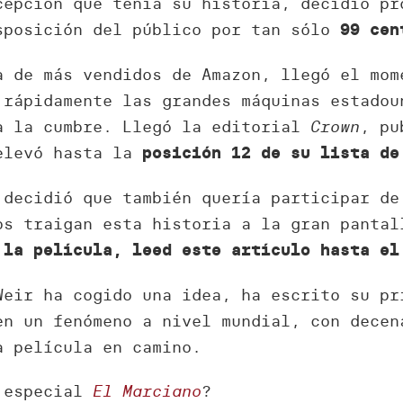
cepción que tenía su historia, decidió pr
sposición del público por tan sólo
99 cen
a de más vendidos de Amazon, llegó el mo
 rápidamente las grandes máquinas estadou
a la cumbre. Llegó la editorial
Crown
, pu
levó hasta la
posición 12 de su lista de
 decidió que también quería participar de
os traigan esta historia a la gran pantal
 la película, leed este artículo hasta el
Weir ha cogido una idea, ha escrito su pr
en un fenómeno a nivel mundial, con decen
a película en camino.
e especial
El Marciano
?