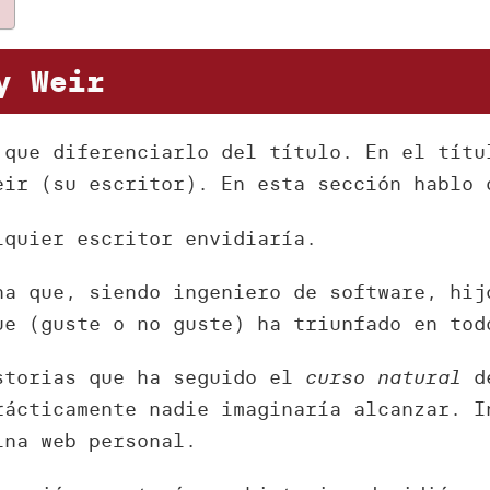
y Weir
 que diferenciarlo del título. En el títu
ir (su escritor). En esta sección hablo
lquier escritor envidiaría.
na que, siendo ingeniero de software, hij
ue (guste o no guste) ha triunfado en tod
storias que ha seguido el
curso natural
de
rácticamente nadie imaginaría alcanzar. I
na web personal.