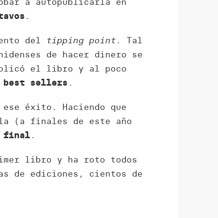
obar a autopublicarla en
.
tavos
mento del
tipping point
. Tal
nidenses de hacer dinero se
blicó el libro y al poco
.
 best sellers
 ese éxito. Haciendo que
la (a finales de este año
.
 final
imer libro y ha roto todos
as de ediciones, cientos de