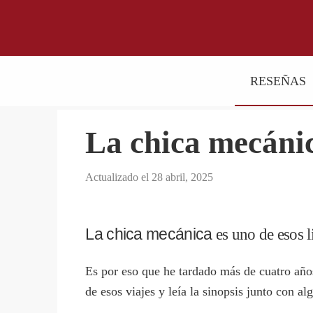
Saltar
Saltar
a
al
Donde
la
contenido
escritores
navegación
principal
RESEÑAS
y
principal
lectores
se
La chica mecánic
reúnen
para
Actualizado el
28 abril, 2025
hablar
de
libros
La chica mecánica
es uno de esos l
y
ciencia
Es por eso que he tardado más de cuatro años
ficción
de esos viajes y leía la sinopsis junto con a