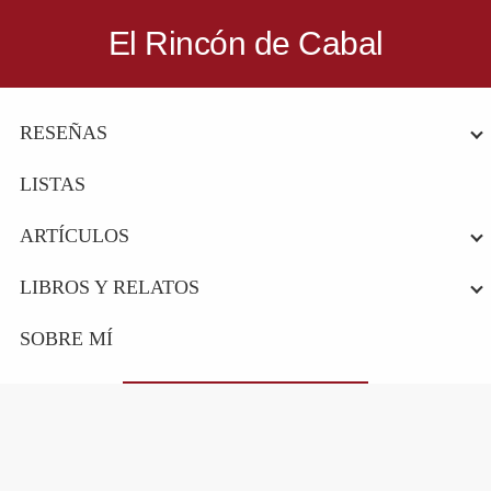
Saltar
Saltar
El Rincón de Cabal
a
al
Donde
la
contenido
escritores
navegación
principal
RESEÑAS
y
principal
lectores
LISTAS
se
reúnen
ARTÍCULOS
para
LIBROS Y RELATOS
hablar
de
SOBRE MÍ
libros
y
ciencia
ficción