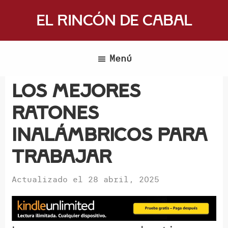
Saltar
El Rincón de Cabal
al
Donde
contenido
escritores
principal
Menú
y
lectores
Los mejores
se
ratones
reúnen
para
inalámbricos para
hablar
trabajar
de
libros
Actualizado el
28 abril, 2025
y
ciencia
ficción