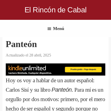
Saltar
El Rincón de Cabal
al
Donde
contenido
escritores
principal
Menú
y
lectores
Panteón
se
reúnen
Actualizado el
28 abril, 2025
para
hablar
de
Hoy os voy a hablar de un autor español:
libros
y
Carlos Sisí y su libro
Panteón
. Para mí es un
ciencia
orgullo por dos motivos: primero, por el mero
ficción
hecho de ser español y segundo porque no