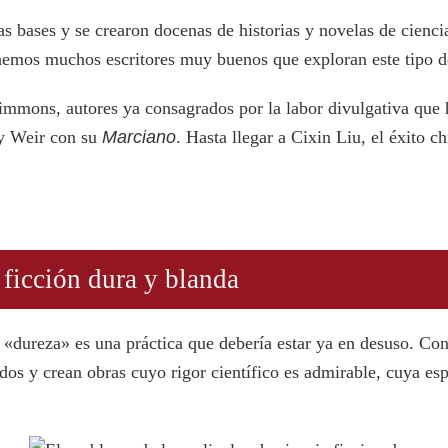
s bases y se crearon docenas de historias y novelas de ciencia
enemos muchos escritores muy buenos que exploran este tipo de
mons, autores ya consagrados por la labor divulgativa que 
y Weir con su
Marciano
. Hasta llegar a Cixin Liu, el éxito 
 ficción dura y blanda
 su «dureza» es una práctica que debería estar ya en desuso. C
s y crean obras cuyo rigor científico es admirable, cuya es