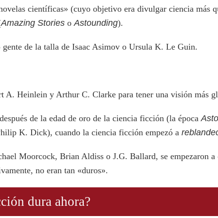
ovelas científicas» (cuyo objetivo era divulgar ciencia más qu
(
Amazing Stories
o
Astounding
).
 gente de la talla de Isaac Asimov o Ursula K. Le Guin.
 A. Heinlein y Arthur C. Clarke para tener una visión más glo
espués de la edad de oro de la ciencia ficción (la época
Ast
Philip K. Dick), cuando la ciencia ficción empezó a
reblande
chael Moorcock, Brian Aldiss o J.G. Ballard, se empezaron a cu
tivamente, no eran tan «duros».
cción dura ahora?