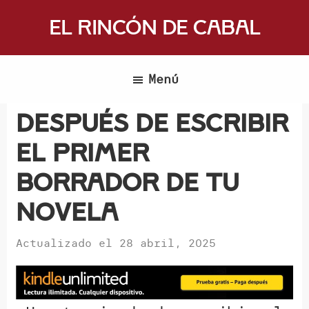
Saltar
El Rincón de Cabal
al
Donde
contenido
escritores
principal
Menú
y
lectores
Después de escribir
se
el primer
reúnen
para
borrador de tu
hablar
novela
de
libros
Actualizado el
28 abril, 2025
y
ciencia
ficción