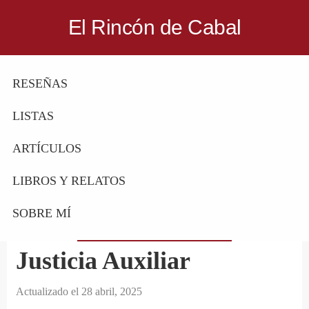
Saltar
Saltar
El Rincón de Cabal
a
al
Donde
la
contenido
escritores
navegación
principal
RESEÑAS
y
principal
lectores
LISTAS
se
reúnen
ARTÍCULOS
para
LIBROS Y RELATOS
hablar
de
SOBRE MÍ
libros
y
Justicia Auxiliar
ciencia
ficción
Actualizado el
28 abril, 2025