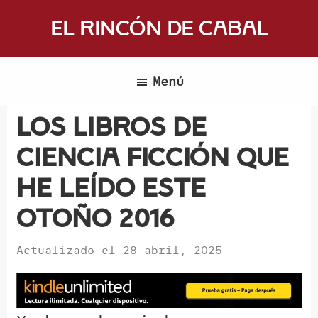
Saltar
El Rincón de Cabal
al
Donde
contenido
escritores
principal
Menú
y
lectores
Los libros de
se
ciencia ficción que
reúnen
para
he leído este
hablar
otoño 2016
de
libros
Actualizado el
28 abril, 2025
y
ciencia
ficción