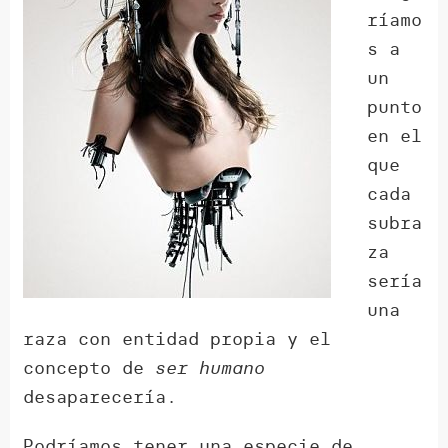
ríamo
s a
un
punto
en el
que
cada
subra
za
sería
una
raza con entidad propia y el
concepto de
ser humano
desaparecería.
Podríamos tener una especie de