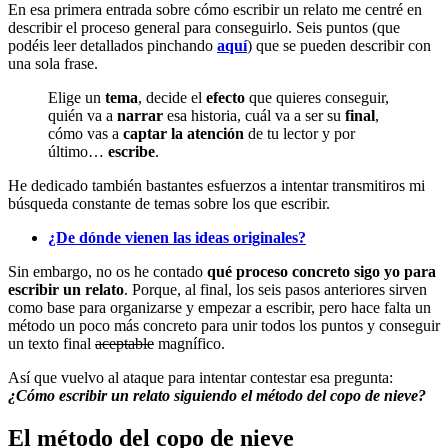
En esa primera entrada sobre cómo escribir un relato me centré en
describir el proceso general para conseguirlo. Seis puntos (que
podéis leer detallados pinchando
aquí
) que se pueden describir con
una sola frase.
Elige un
tema
, decide el
efecto
que quieres conseguir,
quién va a
narrar
esa historia, cuál va a ser su
final
,
cómo vas a
captar la atención
de tu lector y por
último…
escribe
.
He dedicado también bastantes esfuerzos a intentar transmitiros mi
búsqueda constante de temas sobre los que escribir.
¿De dónde vienen las ideas originales?
Sin embargo, no os he contado
qué proceso concreto sigo yo para
escribir un relato
. Porque, al final, los seis pasos anteriores sirven
como base para organizarse y empezar a escribir, pero hace falta un
método un poco más concreto para unir todos los puntos y conseguir
un texto final
aceptable
magnífico.
Así que vuelvo al ataque para intentar contestar esa pregunta:
¿Cómo escribir un relato siguiendo el método del copo de nieve?
El método del copo de nieve