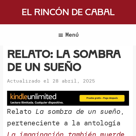
Saltar
El Rincón de Cabal
al
Donde
contenido
escritores
principal
Menú
y
lectores
Relato: La Sombra
se
de un Sueño
reúnen
para
Actualizado el
28 abril, 2025
hablar
de
libros
y
Relato
La sombra de un sueño
,
ciencia
perteneciente a la antología
ficción
La imaginación también muerde
.