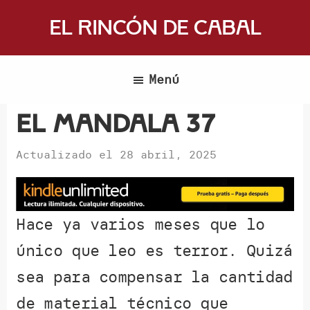
Saltar
El Rincón de Cabal
al
Donde
contenido
escritores
principal
Menú
y
lectores
El mandala 37
se
reúnen
Actualizado el
28 abril, 2025
para
hablar
de
Hace ya varios meses que lo
libros
único que leo es terror. Quizá
y
ciencia
sea para compensar la cantidad
ficción
de material técnico que