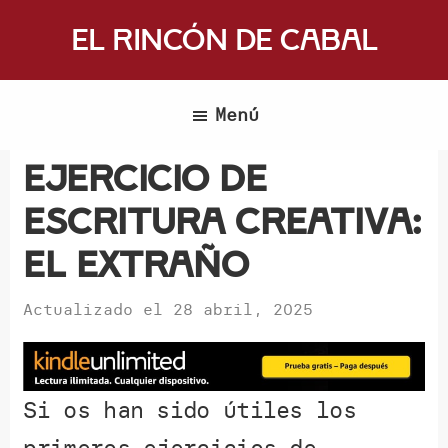
Saltar
El Rincón de Cabal
al
Donde
contenido
escritores
principal
Menú
y
lectores
Ejercicio de
se
Escritura Creativa:
reúnen
para
El Extraño
hablar
de
Actualizado el
28 abril, 2025
libros
y
ciencia
Si os han sido útiles los
ficción
primeros ejercicios de