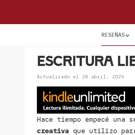
Saltar
Saltar
a
al
Donde
la
contenido
escritores
navegación
principal
RESEÑAS
y
principal
lectores
se
Escritura li
reúnen
para
Actualizado el
28 abril, 2025
hablar
de
libros
y
ciencia
Hace tiempo empecé una s
ficción
creativa
que utilizo par