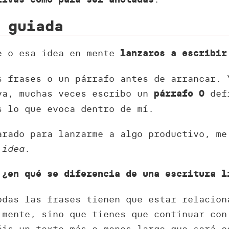
 guiada
e o esa idea en mente
lanzaros a escribir
s frases o un párrafo antes de arrancar. 
va, muchas veces escribo un
defi
párrafo 0
s lo que evoca dentro de mí.
arado para lanzarme a algo productivo, me
a
idea
.
¿en qué se diferencia de una escritura l
odas las frases tienen que estar relacion
 mente, sino que tienes que continuar con
éis un texto más o menos largo que será c