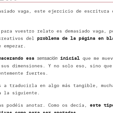
siado vaga, este ejercicio de escritura 
para vuestro relato es demasiado vaga, p
 creativos del
problema de la página en bl
e empezar.
que me muev
macerando esa
inicial
sensación
 sus dimensiones. Y no solo eso, sino que
ntemente fuertes.
s a traducirla en algo más tangible, much
a la siguiente.
as podéis anotar. Como os decía,
este tip
.
tivas como para ser anotadas