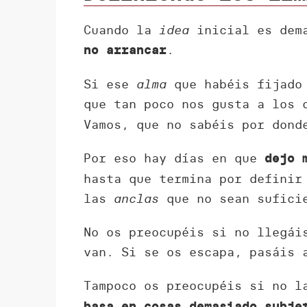
Cuando la
idea
inicial es dema
.
no arrancar
Si ese
alma
que habéis fijado 
que tan poco nos gusta a los
Vamos, que no sabéis por dond
Por eso hay días en que
dejo 
hasta que termina por definir
las
anclas
que no sean suficie
No os preocupéis si no llegái
van. Si se os escapa, pasáis 
Tampoco os preocupéis si no l
basa en cosas demasiado subje