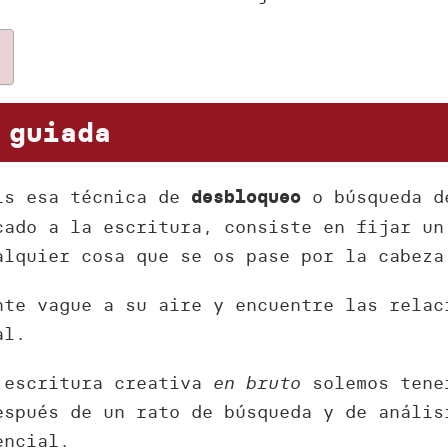
 guiada
áis esa técnica de
o búsqueda d
desbloqueo
cado a la escritura, consiste en fijar un
alquier cosa que se os pase por la cabeza
nte vague a su aire y encuentre las relac
al.
 escritura creativa
en bruto
solemos tener
espués de un rato de búsqueda y de anális
encial.