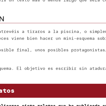
an
atrevéis a tiraros a la piscina, o simple
eces viene bien hacer un mini-esquema sob
osible final, unos posibles protagonistas
uema. El objetivo es escribir sin atadu
atos
plicaros siete relatos que he publicado e