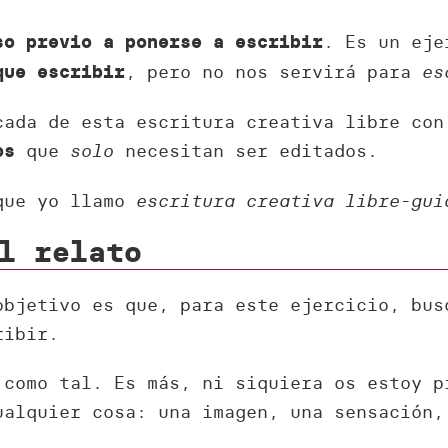
. Es un ej
so previo a ponerse a escribir
, pero no nos servirá para
es
que escribir
cada de esta escritura creativa libre con
que
solo
necesitan ser editados.
os
 que yo llamo
escritura creativa libre-gui
l relato
objetivo es que, para este ejercicio, bu
ribir.
como tal. Es más, ni siquiera os estoy p
ualquier cosa: una imagen, una sensación,