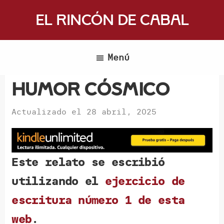
Saltar
El Rincón de Cabal
al
Donde
contenido
escritores
principal
Menú
y
lectores
Humor cósmico
se
reúnen
Actualizado el
28 abril, 2025
para
hablar
de
Este
relato se escribió
libros
utilizando el
ejercicio de
y
ciencia
escritura número 1 de esta
ficción
web
.