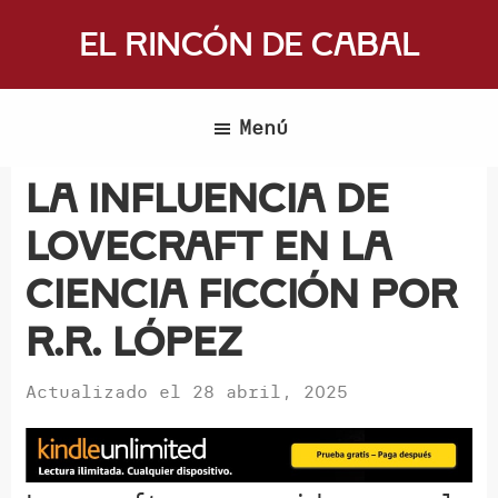
Saltar
El Rincón de Cabal
al
Donde
contenido
escritores
principal
Menú
y
lectores
La influencia de
se
Lovecraft en la
reúnen
para
ciencia ficción por
hablar
R.R. López
de
libros
Actualizado el
28 abril, 2025
y
ciencia
ficción