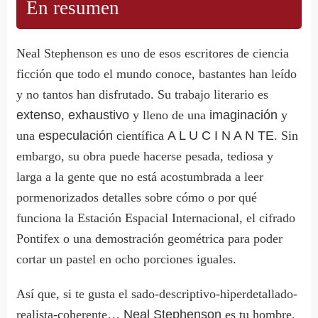
En resumen
Neal Stephenson es uno de esos escritores de ciencia
ficción que todo el mundo conoce, bastantes han leído
y no tantos han disfrutado. Su trabajo literario es
extenso
,
exhaustivo
y lleno de una
imaginación
y
una
especulación
científica
A L U C I N A N TE
. Sin
embargo, su obra puede hacerse pesada, tediosa y
larga a la gente que no está acostumbrada a leer
pormenorizados detalles sobre cómo o por qué
funciona la Estación Espacial Internacional, el cifrado
Pontifex o una demostración geométrica para poder
cortar un pastel en ocho porciones iguales.
Así que, si te gusta el sado-descriptivo-hiperdetallado-
realista-coherente…
Neal Stephenson
es tu hombre.