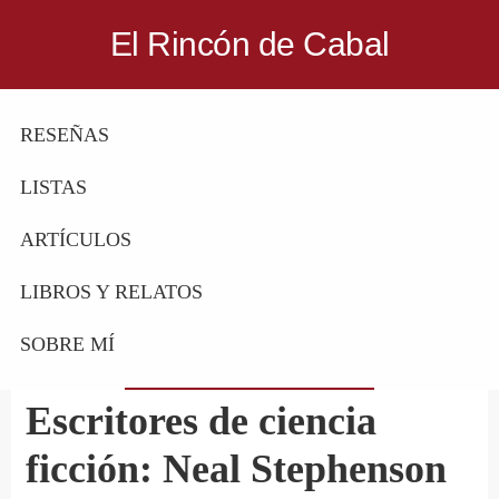
Saltar
Saltar
El Rincón de Cabal
a
al
Donde
la
contenido
escritores
navegación
principal
RESEÑAS
y
principal
lectores
LISTAS
se
reúnen
ARTÍCULOS
para
LIBROS Y RELATOS
hablar
de
SOBRE MÍ
libros
y
Escritores de ciencia
ciencia
ficción: Neal Stephenson
ficción