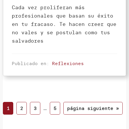
Cada vez proliferan más
profesionales que basan su éxito
en tu fracaso. Te hacen creer que
no vales y se postulan como tus
salvadores
Publicado en:
Reflexiones
Páginas
…
Página
Página
Página
Página
Ir
1
2
3
5
página siguiente »
intermedias
a
omitidas
la