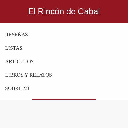
Saltar
Saltar
El Rincón de Cabal
a
al
Donde
la
contenido
escritores
navegación
principal
RESEÑAS
y
principal
lectores
LISTAS
se
reúnen
ARTÍCULOS
para
LIBROS Y RELATOS
hablar
de
SOBRE MÍ
libros
y
ciencia
ficción