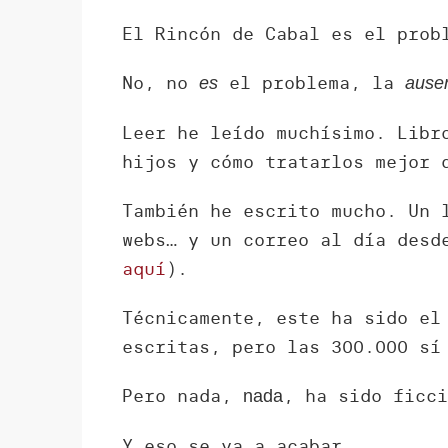
El Rincón de Cabal es el prob
No, no
el problema, la
es
ause
Leer he leído muchísimo. Libr
hijos y cómo tratarlos mejor 
También he escrito mucho. Un 
webs… y un correo al día desd
aquí
).
Técnicamente, este ha sido el
escritas, pero las 300.000 sí
Pero nada,
, ha sido ficc
nada
Y eso se va a acabar.