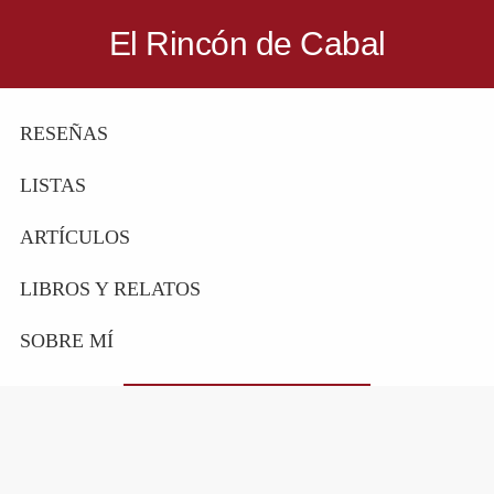
Saltar
Saltar
El Rincón de Cabal
a
al
Donde
la
contenido
escritores
navegación
principal
RESEÑAS
y
principal
lectores
LISTAS
se
reúnen
ARTÍCULOS
para
LIBROS Y RELATOS
hablar
de
SOBRE MÍ
libros
y
ciencia
ficción