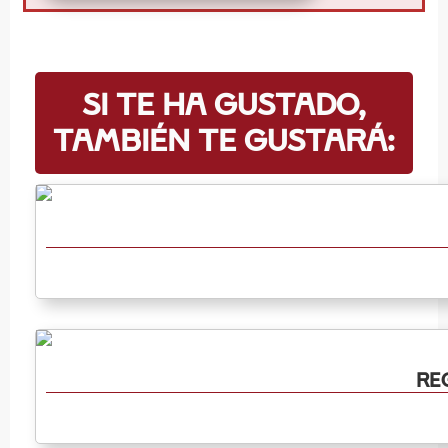
Si te ha gustado,
también te gustará:
Re