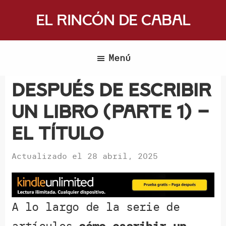
Saltar
El Rincón de Cabal
al
Donde
contenido
escritores
principal
Menú
y
lectores
Después de escribir
se
un libro (Parte 1) –
reúnen
para
El Título
hablar
de
Actualizado el
28 abril, 2025
libros
y
ciencia
A lo largo de la serie de
ficción
artículos
cómo escribir un