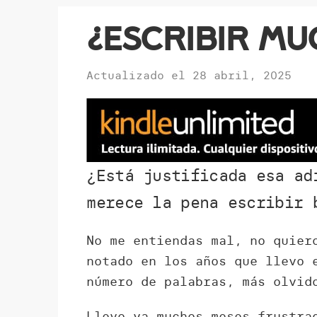
¿Escribir mu
Actualizado el
28 abril, 2025
¿Está justificada esa ad
merece la pena escribir 
No me entiendas mal, no quier
notado en los años que llevo 
número de palabras, más olvid
Llevo ya muchos meses frustra