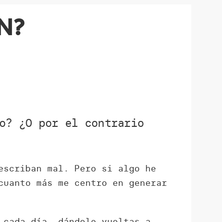
n?
o? ¿O por el contrario
escriban mal. Pero si algo he
cuanto más me centro en generar
 cada día, dándole vueltas a