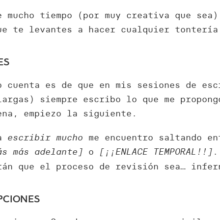
e mucho tiempo (por muy creativa que sea)
ue te levantes a hacer cualquier tontería
es
o cuenta es de que en mis sesiones de esc
largas) siempre escribo lo que me propong
ena, empiezo la siguiente.
 a
escribir mucho
me encuentro saltando en
ás más adelante]
o
[¡¡ENLACE TEMPORAL!!]
.
rán que el proceso de revisión sea… infer
pciones