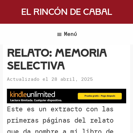
Saltar
El Rincón de Cabal
al
Donde
contenido
escritores
principal
Menú
y
lectores
Relato: Memoria
se
selectiva
reúnen
para
Actualizado el
28 abril, 2025
hablar
de
libros
y
Este es un extracto con las
ciencia
primeras páginas del relato
ficción
que da nombre a mi libro de