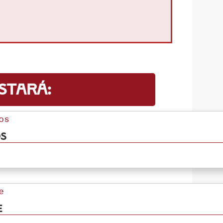
ustará:
os
e