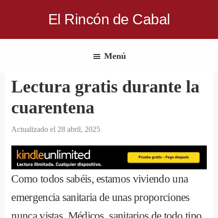
Saltar
El Rincón de Cabal
al
Donde
contenido
escritores
principal
Menú
y
lectores
Lectura gratis durante la
se
cuarentena
reúnen
para
Actualizado el
28 abril, 2025
hablar
de
libros
y
Como todos sabéis, estamos viviendo una
ciencia
emergencia sanitaria de unas proporciones
ficción
nunca vistas. Médicos, sanitarios de todo tipo