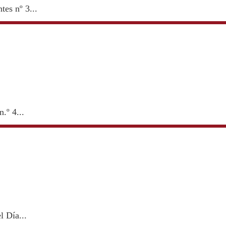
es nº 3...
.º 4...
l Día...