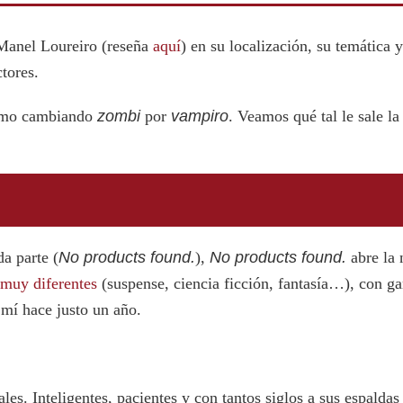
anel Loureiro (reseña
aquí
) en su localización, su temática 
ctores.
ismo cambiando
zombi
por
vampiro
. Veamos qué tal le sale l
a parte (
No products found.
),
No products found.
abre la 
 muy diferentes
(suspense, ciencia ficción, fantasía…), con ga
 mí hace justo un año.
les. Inteligentes, pacientes y con tantos siglos a sus espalda