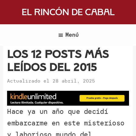
Saltar
El Rincón de Cabal
al
Donde
contenido
escritores
principal
Menú
y
lectores
Los 12 posts más
se
leídos del 2015
reúnen
para
Actualizado el
28 abril, 2025
hablar
de
libros
y
Hace ya un año que decidí
ciencia
embarcarme en este misterioso
ficción
y laborioso mundo del